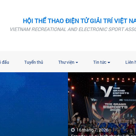
HỘI THỂ THAO ĐIỆN TỬ GIẢI TRÍ VIỆT N
VIETNAM RECREATIONAL AND ELECTRONIC SPORT ASS
i đấu
Tuyển thủ
Thư viện
Tin tức
Liên 
16 tháng 7, 2026