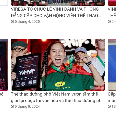
VIRESA TỔ CHỨC LỄ VINH DANH VÀ PHONG
VIN
ĐẲNG CẤP CHO VẬN ĐỘNG VIÊN THỂ THAO
THỂ
ĐIỆN TỬ NĂM 2025 ĐỢT II
6 tháng 4, 2025
NƯỚ
24
số
Thể thao đường phố Việt Nam vươn tầm thế
Gặp
giới tại cuộc thi văn hóa và thể thao đường phố
môn
quốc tế KARDO
9 tháng 9, 2024
18