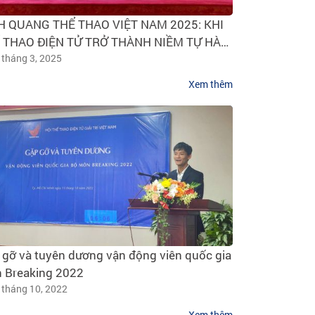
H QUANG THỂ THAO VIỆT NAM 2025: KHI
VIRESA THAM
 THAO ĐIỆN TỬ TRỞ THÀNH NIỀM TỰ HÀO
NHÂN TẠO VÀ
C NHÀ
 tháng 3, 2025
24 tháng 2, 20
Xem thêm
 gỡ và tuyên dương vận động viên quốc gia
 Breaking 2022
 tháng 10, 2022
Xem thêm