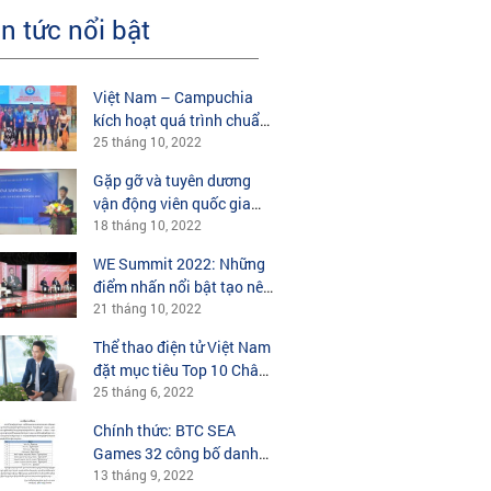
in tức nổi bật
Việt Nam – Campuchia
kích hoạt quá trình chuẩn
bị tổ chức thể thao điện tử
25 tháng 10, 2022
tại SEA Games 32
Gặp gỡ và tuyên dương
vận động viên quốc gia
môn Breaking 2022
18 tháng 10, 2022
WE Summit 2022: Những
điểm nhấn nổi bật tạo nên
thành công của thể thao
21 tháng 10, 2022
điện tử Châu Á?
Thể thao điện tử Việt Nam
đặt mục tiêu Top 10 Châu
Á
25 tháng 6, 2022
Chính thức: BTC SEA
Games 32 công bố danh
sách các bộ môn Esports
13 tháng 9, 2022