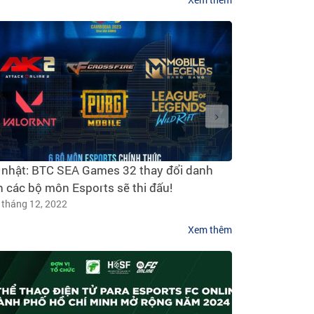
 nhật: BTC SEA Games 32 thay đổi danh
Việt Nam – Ca
 các bộ môn Esports sẽ thi đấu!
chuẩn bị tổ ch
 tháng 12, 2022
Games 32
25 tháng 10, 
Xem thêm