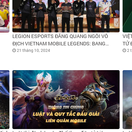
LEGION ESPORTS ĐĂNG QUANG NGÔI VÔ
VIỆ
ĐỊCH VIETNAM MOBILE LEGENDS: BANG
TỬ 
BANG CHAMPIONSHIP 2024
21 tháng 10, 2024
2 