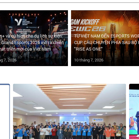
s+ và cú hích cho du lịch sự kiện:
TỪ VIỆT NAM ĐẾN ESPORTS WO
 Grand Esports 2026 mở ra chiến
CUP: CÂU CHUYỆN PHÍA SAU BỘ
hát triển mới của Việt Nam
"RISE AS ONE"
ng 7, 2026
10 tháng 7, 2026