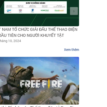
T NAM TỔ CHỨC GIẢI ĐẤU THỂ THAO ĐIỆN
Lần đầu tiên
ĐẦU TIÊN CHO NGƯỜI KHUYẾT TẬT
tại lễ vinh d
tháng 10, 2024
2023
11 tháng 3, 20
Xem thêm