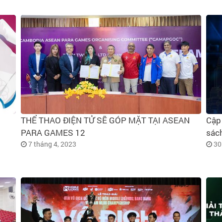
THỂ THAO ĐIỆN TỬ SẼ GÓP MẶT TẠI ASEAN
Cập
PARA GAMES 12
sách
7 tháng 4, 2023
30