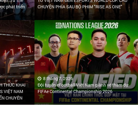
 kiện: Từ The
TỪ VIỆT NAM ĐẾN ESPORTS WORLD CUP: CÂU
ợc phát triển
CHUYỆN PHÍA SAU BỘ PHIM "RISE AS ONE"
8 tháng 7, 2026
H THỨC KHAI
Đội tuyển eFootball Việt Nam giành vé tham dự
S VIỆT NAM
FIFAe Continental Championship 2026
IỂN CHUYÊN