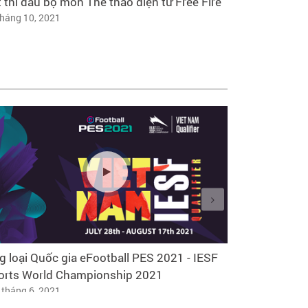
 thi đấu bộ môn Thể thao điện tử Free Fire
Luật thi đấu 
tháng 10, 2021
Mobile Việt 
5 tháng 10, 20
 loại Quốc gia eFootball PES 2021 - IESF
FAKER - QUỶ
orts World Championship 2021
30 tháng 6, 20
 tháng 6, 2021