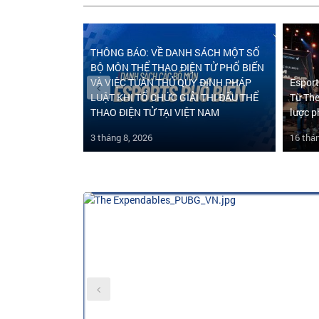
THÔNG BÁO: VỀ DANH SÁCH MỘT SỐ
BỘ MÔN THỂ THAO ĐIỆN TỬ PHỔ BIẾN
VÀ VIỆC TUÂN THỦ QUY ĐỊNH PHÁP
Esport
LUẬT KHI TỔ CHỨC GIẢI THI ĐẤU THỂ
Từ The
THAO ĐIỆN TỬ TẠI VIỆT NAM
lược p
3 tháng 8, 2026
16 thá