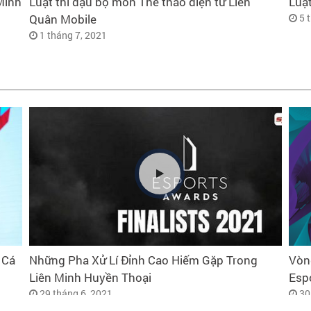
Minh
Luật thi đậu bộ môn Thể thao điện tử Liên
Luật
Quân Mobile
5 
1 tháng 7, 2021
 Cá
Những Pha Xử Lí Đỉnh Cao Hiếm Gặp Trong
Vòng
Liên Minh Huyền Thoại
Esp
29 tháng 6, 2021
30