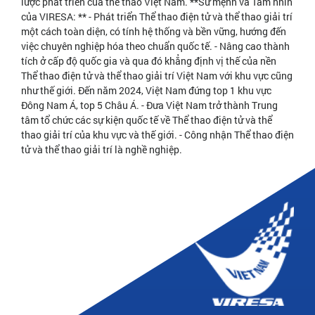
lược phát triển của thể thao Việt Nam. **Sứ mệnh và Tầm nhìn
của VIRESA: ** - Phát triển Thể thao điện tử và thể thao giải trí
một cách toàn diện, có tính hệ thống và bền vững, hướng đến
việc chuyên nghiệp hóa theo chuẩn quốc tế. - Nâng cao thành
tích ở cấp độ quốc gia và qua đó khẳng định vị thế của nền
Thể thao điện tử và thể thao giải trí Việt Nam với khu vực cũng
như thế giới. Đến năm 2024, Việt Nam đứng top 1 khu vực
Đông Nam Á, top 5 Châu Á. - Đưa Việt Nam trở thành Trung
tâm tổ chức các sự kiện quốc tế về Thể thao điện tử và thể
thao giải trí của khu vực và thế giới. - Công nhận Thể thao điện
tử và thể thao giải trí là nghề nghiệp.