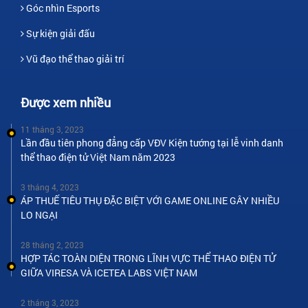
Góc nhìn Esports
Sự kiện giải đấu
Vũ đạo thể thao giải trí
Được xem nhiều
11 tháng 3, 2023
Lần đầu tiên phong đẳng cấp VĐV Kiện tướng tại lễ vinh danh
thể thao điện tử Việt Nam năm 2023
3 tháng 4, 2023
ÁP THUẾ TIÊU THỤ ĐẶC BIỆT VỚI GAME ONLINE GÂY NHIỀU
LO NGẠI
28 tháng 2, 2023
HỢP TÁC TOÀN DIỆN TRONG LĨNH VỰC THỂ THAO ĐIỆN TỬ
GIỮA VIRESA VÀ ICETEA LABS VIỆT NAM
2 tháng 3, 2023