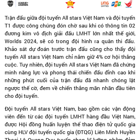
Trận đấu giữa đội tuyển All stars Việt Nam và đội tuyển
T1 được công chúng đón chờ sau khi có thông tin 02
đương kim vô địch giải đấu LMHT lớn nhất thế giới,
Worlds 2024, sẽ có trong đội hình ra quân thi đấu.
Khảo sát dự đoán trước trận đấu cũng cho thấy đội
tuyển All stars Việt Nam chỉ nắm giữ 4% cơ hội thắng
cuộc. Tuy nhiên, đội tuyển All stars Việt Nam đã chứng
minh năng lực và phong thái chiến đấu đỉnh cao khi
những phút cuối của trận đấu đã nhanh chóng lật
ngược thế cờ, đem về chiến thắng mãn nhãn đầu tiên
cho đội tuyển.
Đội tuyển All stars Việt Nam, bao gồm các vận động
viên đến từ các đội tuyển LMHT hàng đầu Việt Nam,
được Hội đồng huấn luyện thể thao điện tử quốc gia
cùng HLV đội tuyển quốc gia (ĐTQG) Liên Minh Huyền
Thoại Lê Quang Duy tuyển chọn kĩ lưỡng nhằm đảm