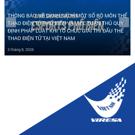
THÔNG BÁO: VỀ DANH SÁCH MỘT SỐ BỘ MÔN THỂ
THAO ĐIỆN TỬ PHỔ BIẾN VÀ VIỆC TUÂN THỦ QUY
ĐỊNH PHÁP LUẬT KHI TỔ CHỨC GIẢI THI ĐẤU THỂ
THAO ĐIỆN TỬ TẠI VIỆT NAM
3 tháng 8, 2026