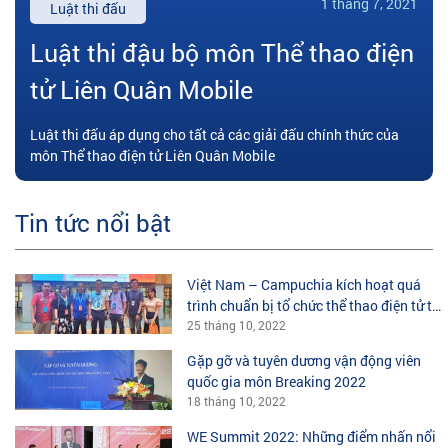
1 tháng 7, 2021
Luật thi đấu
Luật thi đậu bộ môn Thể thao điện
tử Liên Quân Mobile
Luật thi đấu áp dụng cho tất cả các giải đấu chính thức của
môn Thể thao điện tử Liên Quân Mobile
Tin tức nổi bật
Việt Nam – Campuchia kích hoạt quá
trình chuẩn bị tổ chức thể thao điện tử tại
SEA Games 32
25 tháng 10, 2022
Gặp gỡ và tuyên dương vận động viên
quốc gia môn Breaking 2022
18 tháng 10, 2022
WE Summit 2022: Những điểm nhấn nổi