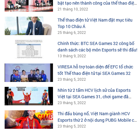
bật tạo nên thành công của thể thao điện
tử Châu Á?
21 tháng 10, 2022
Thể thao điện tử Việt Nam đặt mục tiêu
Top 10 Châu Á
25 tháng 6, 2022
Chính thức: BTC SEA Games 32 công bố
danh sách các bộ môn Esports sẽ thi đấu!
13 tháng 9, 2022
VIRESA hỗ trợ toàn diện để EFC tổ chức
tốt Thể thao điện tử tại SEA Games 32
23 tháng 5, 2022
Nhìn từ 2 tấm HCV lịch sử của Esports
Việt tại SEA Games 31, chơi game đã
không còn là trò tiêu khiển vô bổ!
23 tháng 5, 2022
Thi đấu bùng nổ, Việt Nam giành HCV
Esports thứ 2 ở nội dung PUBG Mobile cá
nhân
23 tháng 5, 2022