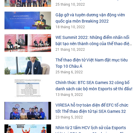
SEA Games 32
25 tháng 10, 2022
Gặp gỡ và tuyên dương vận động viên
quốc gia môn Breaking 2022
18 tháng 10, 2022
WE Summit 2022: Những điểm nhấn nổi
bật tạo nên thành công của thể thao điện
tử Châu Á?
21 tháng 10, 2022
Thể thao điện tử Việt Nam đặt mục tiêu
Top 10 Châu Á
25 tháng 6, 2022
Chính thức: BTC SEA Games 32 công bố
danh sách các bộ môn Esports sẽ thi đấu!
13 tháng 9, 2022
VIRESA hỗ trợ toàn diện để EFC tổ chức
tốt Thể thao điện tử tại SEA Games 32
23 tháng 5, 2022
Nhìn từ 2 tấm HCV lịch sử của Esports