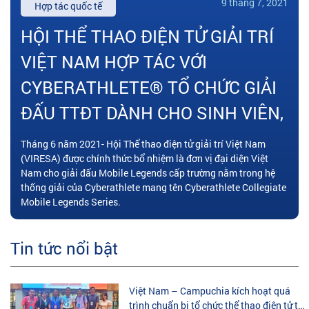
9 tháng 7, 2021
Hợp tác quốc tế
HỘI THỂ THAO ĐIỆN TỬ GIẢI TRÍ
VIỆT NAM HỢP TÁC VỚI
CYBERATHLETE® TỔ CHỨC GIẢI
ĐẤU TTĐT DÀNH CHO SINH VIÊN,
Tháng 6 năm 2021- Hội Thể thao điện tử giải trí Việt Nam
(VIRESA) được chính thức bổ nhiệm là đơn vị đại diện Việt
Nam cho giải đấu Mobile Legends cấp trường nằm trong hệ
thống giải của Cyberathlete mang tên Cyberathlete Collegiate
Mobile Legends Series.
Tin tức nổi bật
Việt Nam – Campuchia kích hoạt quá
trình chuẩn bị tổ chức thể thao điện tử tại