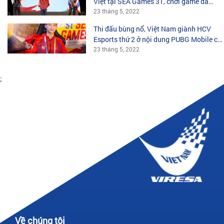
Việt tại SEA Games 31, chơi game đã
không còn là trò tiêu khiển vô bổ!
23 tháng 5, 2022
Thi đấu bùng nổ, Việt Nam giành HCV
Esports thứ 2 ở nội dung PUBG Mobile cá
nhân
23 tháng 5, 2022
;
Về chúng tôi