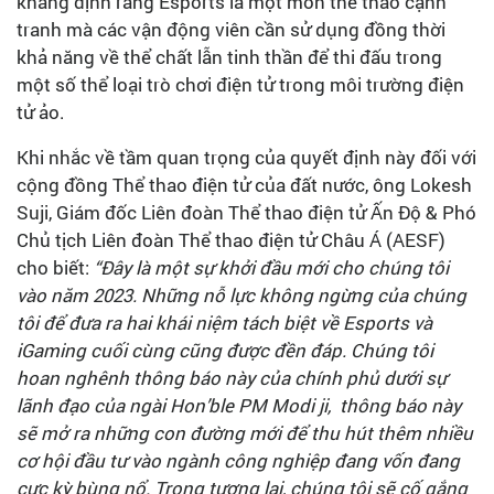
khẳng định rằng Esports là một môn thể thao cạnh
tranh mà các vận động viên cần sử dụng đồng thời
khả năng về thể chất lẫn tinh thần để thi đấu trong
một số thể loại trò chơi điện tử trong môi trường điện
tử ảo.
Khi nhắc về tầm quan trọng của quyết định này đối với
cộng đồng Thể thao điện tử của đất nước, ông Lokesh
Suji, Giám đốc Liên đoàn Thể thao điện tử Ấn Độ & Phó
Chủ tịch Liên đoàn Thể thao điện tử Châu Á (AESF)
cho biết:
“Đây là một sự khởi đầu mới cho chúng tôi
vào năm 2023. Những nỗ lực không ngừng của chúng
tôi để đưa ra hai khái niệm tách biệt về Esports và
iGaming cuối cùng cũng được đền đáp. Chúng tôi
hoan nghênh thông báo này của chính phủ dưới sự
lãnh đạo của ngài Hon’ble PM Modi ji, thông báo này
sẽ mở ra những con đường mới để thu hút thêm nhiều
cơ hội đầu tư vào ngành công nghiệp đang vốn đang
cực kỳ bùng nổ. Trong tương lai, chúng tôi sẽ cố gắng