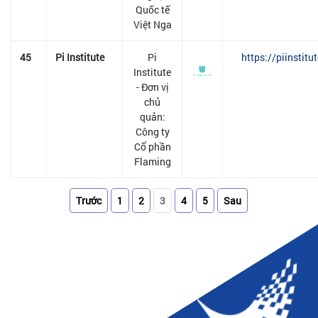
Quốc tế
Việt Nga
45
Pi Institute
Pi
https://piinstitu
Institute
- Đơn vị
chủ
quản:
Công ty
Cổ phần
Flaming
Trước
1
2
3
4
5
Sau