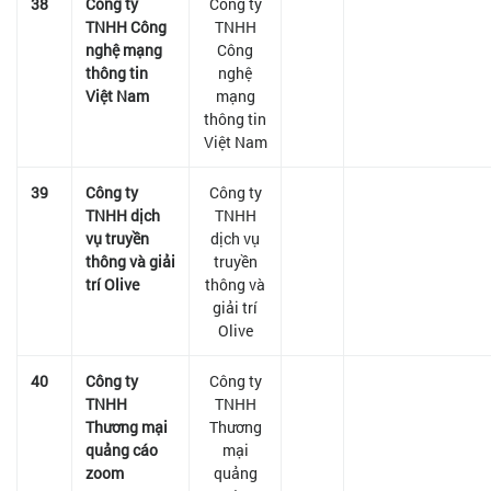
38
Công ty
Công ty
TNHH Công
TNHH
nghệ mạng
Công
thông tin
nghệ
Việt Nam
mạng
thông tin
Việt Nam
39
Công ty
Công ty
TNHH dịch
TNHH
vụ truyền
dịch vụ
thông và giải
truyền
trí Olive
thông và
giải trí
Olive
40
Công ty
Công ty
TNHH
TNHH
Thương mại
Thương
quảng cáo
mại
zoom
quảng